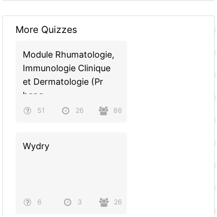
More Quizzes
Module Rhumatologie,
Immunologie Clinique
et Dermatologie (Pr
heng
sin).docxRhumatologie,
51
26
86
Immunologie Clinique
et Dermatologie (Pr
Wydry
Mey Sithach).docx
6
3
26