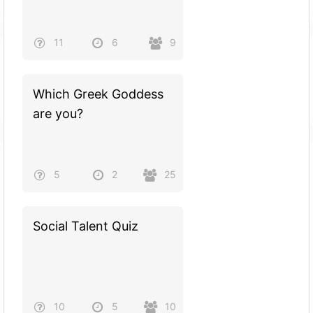
11
6
9
Which Greek Goddess
are you?
5
2
25
Social Talent Quiz
10
5
10