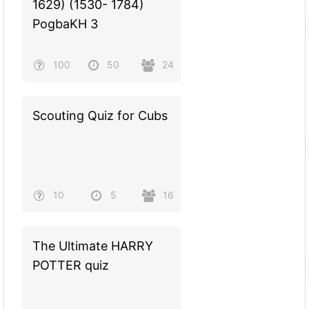
1629) (1530- 1784)
PogbaKH 3
100
50
24
Scouting Quiz for Cubs
10
5
16
The Ultimate HARRY
POTTER quiz