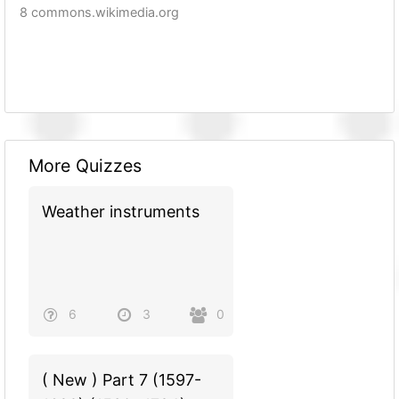
8 commons.wikimedia.org
More Quizzes
Weather instruments
6
3
0
( New ) Part 7 (1597-