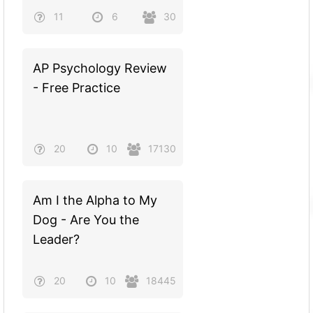
11
6
30
AP Psychology Review
- Free Practice
20
10
17130
Am I the Alpha to My
Dog - Are You the
Leader?
20
10
18445