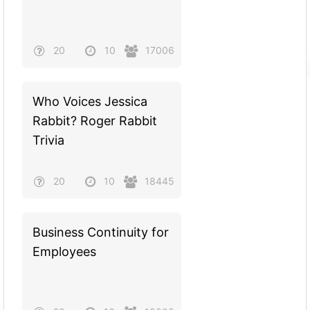
20
10
17006
Who Voices Jessica
Rabbit? Roger Rabbit
Trivia
20
10
18445
Business Continuity for
Employees