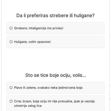
Da li preferiras strebere ili huligane?
Strebere, inteligencija me privlaci
Huligane, volim opasnost
Sto se tice boje ociju, volis...
Plave ili zelene, svakako neka jedinstvena boja
Crne, braon, boja ociju mi nije presudna, ipak je vaznija
simetrija celog lica