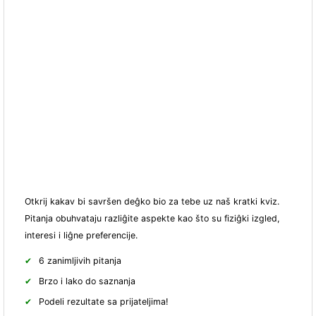
Otkrij kakav bi savršen deĝko bio za tebe uz naš kratki kviz.
Pitanja obuhvataju razliĝite aspekte kao što su fiziĝki izgled,
interesi i liĝne preferencije.
6 zanimljivih pitanja
Brzo i lako do saznanja
Podeli rezultate sa prijateljima!