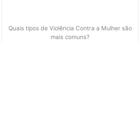
Quais tipos de Violência Contra a Mulher são
mais comuns?
Estupro, abuso sexual, feminicídio, lesbocidio;
Violência física, psicológica, família, obstétrica, patrimonial,
institucional;
Violência moral, caracterizada por conduta que configure
calúnia, difamação ou injúria;
Todas afirmativas estão corretas;