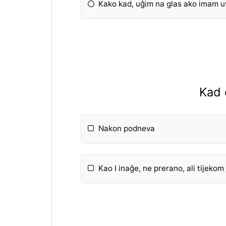
Kako kad, uĝim na glas ako imam uv
Kad 
Nakon podneva
Kao I inaĝe, ne prerano, ali tijekom