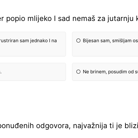
er popio mlijeko I sad nemaš za jutarnju
rustriran sam jednako I na
Bijesan sam, smišljam os
.
Ne brinem, posudim od s
onuđenih odgovora, najvažnija ti je blizi