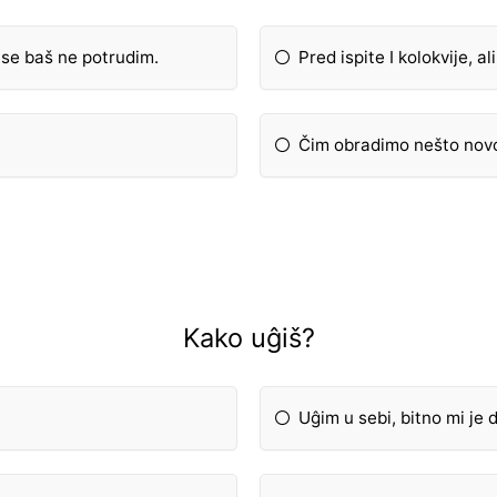
d se baš ne potrudim.
Pred ispite I kolokvije, a
Čim obradimo nešto nov
Kako uĝiš?
Uĝim u sebi, bitno mi je 