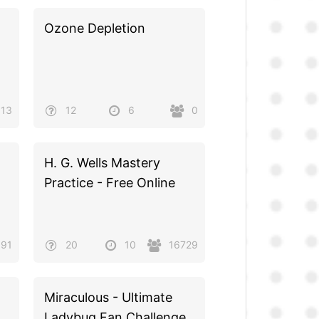
Ozone Depletion
13
12
6
0
H. G. Wells Mastery
Practice - Free Online
091
20
10
16729
Miraculous - Ultimate
Ladybug Fan Challenge