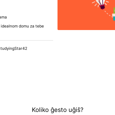
nama
 o idealnom domu za tebe
StudyingStar42
Koliko ĝesto uĝiš?