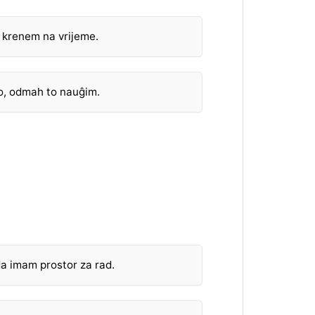
li krenem na vrijeme.
o, odmah to nauĝim.
da imam prostor za rad.