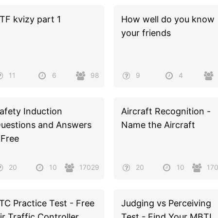
TF kvizy part 1
How well do you know
your friends
11
6
98
9
4
afety Induction
Aircraft Recognition -
uestions and Answers
Name the Aircraft
 Free
20
10
17029
20
10
17
TC Practice Test - Free
Judging vs Perceiving
ir Traffic Controller
Test - Find Your MBTI