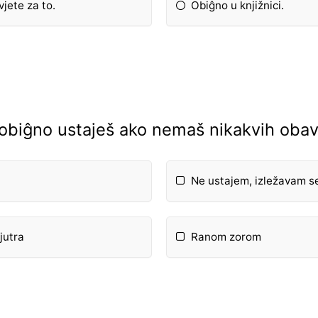
jete za to.
Obiĝno u knjižnici.
obiĝno ustaješ ako nemaš nikakvih oba
Ne ustajem, izležavam se
 jutra
Ranom zorom