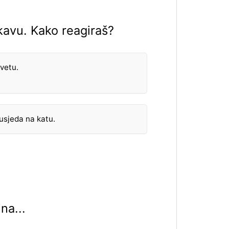
 kavu. Kako reagiraš?
vetu.
usjeda na katu.
na...