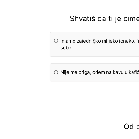
Shvatiš da ti je cim
Imamo zajedniĝko mlijeko ionako, f
sebe.
Nije me briga, odem na kavu u kafić
Od p