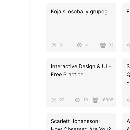
Koja si osoba iy grupog
E
8
4
32
Interactive Design & UI -
S
Free Practice
Q
-
20
10
16908
Scarlett Johansson:
A
How Obsessed Are You?
A