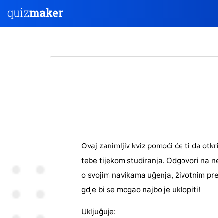
Ovaj zanimljiv kviz pomoći će ti da otkri
tebe tijekom studiranja. Odgovori na n
o svojim navikama uĝenja, životnim pref
gdje bi se mogao najbolje uklopiti!
Ukljuĝuje: