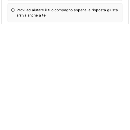
Provi ad aiutare il tuo compagno appena la risposta giusta
arriva anche a te
Da grande farai
La marketing manager, consulente d'immagine o fashion
editor
L'avvocato, il medico o la casalinga con figli
La giornalista o scrittrice di romanzi sulle donne
innamorate o che hanno subito sequestri
L'osteopata, fisioterapista o maestra di yoga