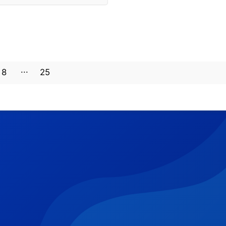
8
25
24