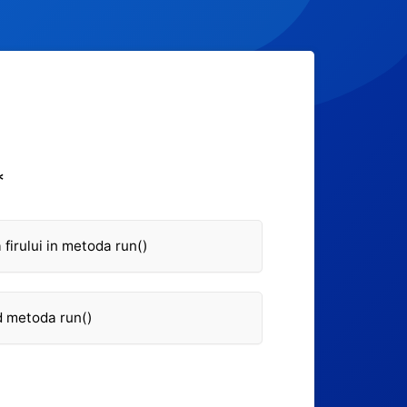
*
firului in metoda run()
d metoda run()