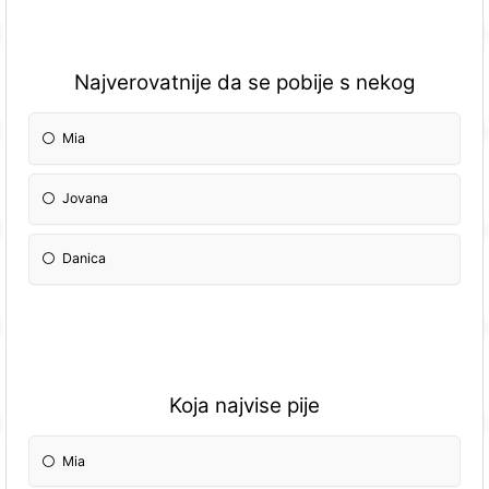
Najverovatnije da se pobije s nekog
Mia
Jovana
Danica
Koja najvise pije
Mia