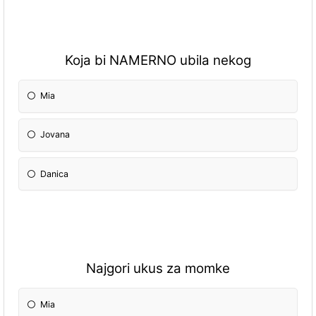
Koja bi NAMERNO ubila nekog
Mia
Jovana
Danica
Najgori ukus za momke
Mia