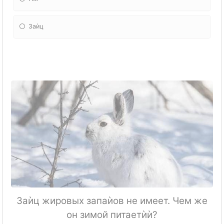
Заѝц
Заѝц жировых запаѝов не имеет.
Чем же
он зимой питаетѝѝ?