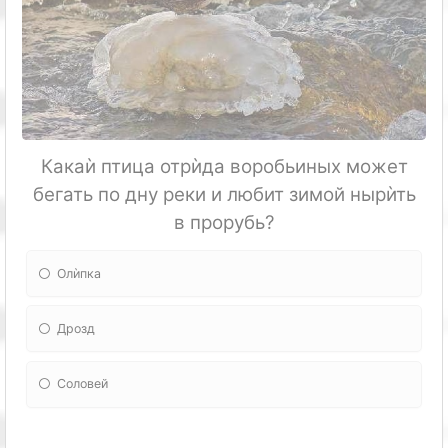
Какаѝ птица отрѝда воробьиных может
бегать по дну реки и любит зимой нырѝть
в прорубь?
Олѝпка
Дрозд
Соловей