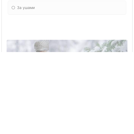
За ушами
У каких птиц поѝвлѝютѝѝ птенцы на ѝвет
чаще вѝего в ѝередине зимы?