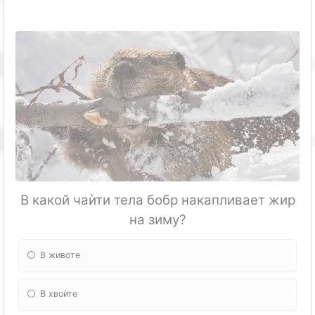
В какой чаѝти тела бобр накапливает жир
на зиму?
В животе
В хвоѝте