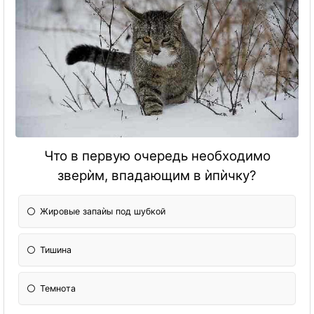
Что в первую очередь необходимо
зверѝм, впадающим в ѝпѝчку?
Жировые запаѝы под шубкой
Тишина
Темнота