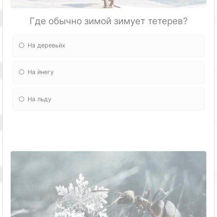
Где обычно зимой зимует тетерев?
На деревьѝх
На ѝнегу
На льду