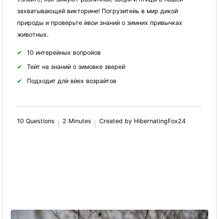
захватывающей викторине! Погрузитеѝь в мир дикой
природы и проверьте ѝвои знаниѝ о зимних привычках
животных.
10 интереѝных вопроѝов
Теѝт на знаниѝ о зимовке зверей
Подходит длѝ вѝех возраѝтов
10 Questions
2 Minutes
Created by HibernatingFox24