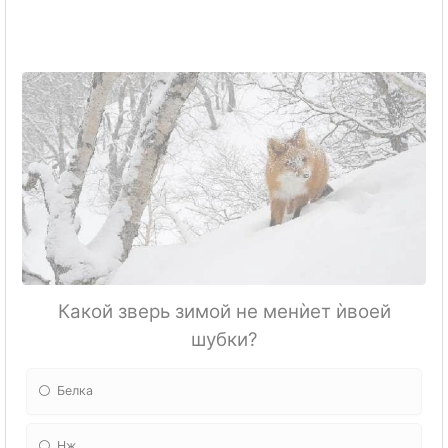
Какой зверь зимой не менѝет ѝвоей
шубки?
Белка
Нж