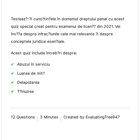
Testeaz?-?i cuno?tin?ele în domeniul dreptului penal cu acest
quiz special creat pentru examenul de licen?? din 2021. Vei
înv??a despre infrac?iunile cele mai relevante ?i despre
conceptele juridice esen?iale.
Acest quiz include întreb?ri despre:
Abuzul în serviciu
Luarea de mit?
Delapidarea
T?inuirea
12 Questions
3 Minutes
Created by EvaluatingTree947