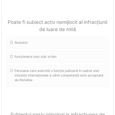
Poate fi subiect activ nemijlocit al infracțiunii
de luare de mită
Avocatul
funcționarul unui stat străin
Persoana care exercită o funcție judiciară în cadrul unei
instanțe internaționale a cărei competență este acceptată
de România
Subiectul pasiv principal la infracțiunea de