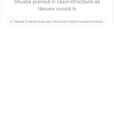
Situația premisă în cazul infracțiunii de
tăinuire constă în
Numai în săvârșirea unei infracțiuni împotriva patrimoniului
Săvârșirea unei fapte prevăzute de legea penală din care
a rezultat un bun
Existența unei hotărâri de condamnare pentru o infracțiune
contra patrimoniului
La care din următoarele infracțiuni tentativa
se pedepsește
Abuz de încredere