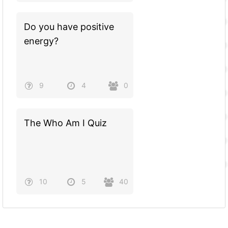
Do you have positive
energy?
9
4
0
The Who Am I Quiz
10
5
40