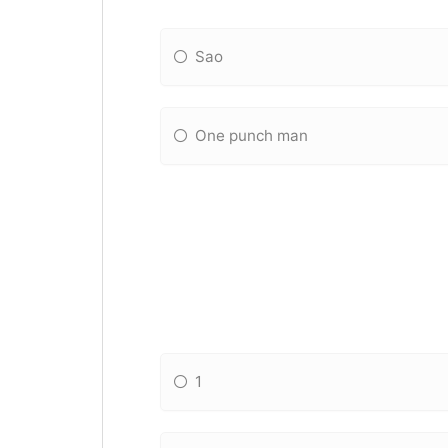
Sao
One punch man
1