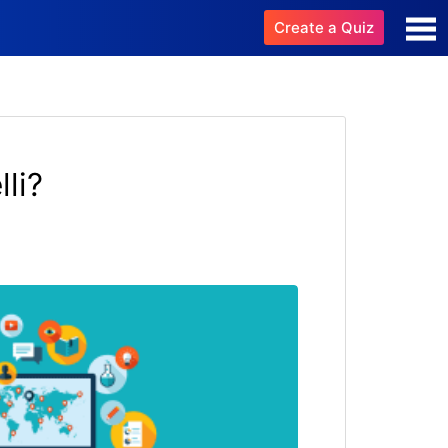
Create a Quiz
li?