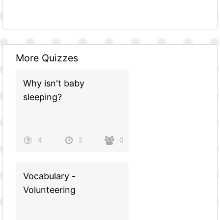
More Quizzes
Why isn't baby
sleeping?
4
2
0
Vocabulary -
Volunteering