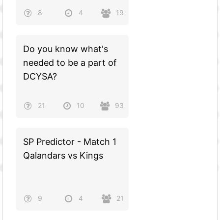
8
4
19
Do you know what's
needed to be a part of
DCYSA?
21
10
93
SP Predictor - Match 1
Qalandars vs Kings
9
4
21