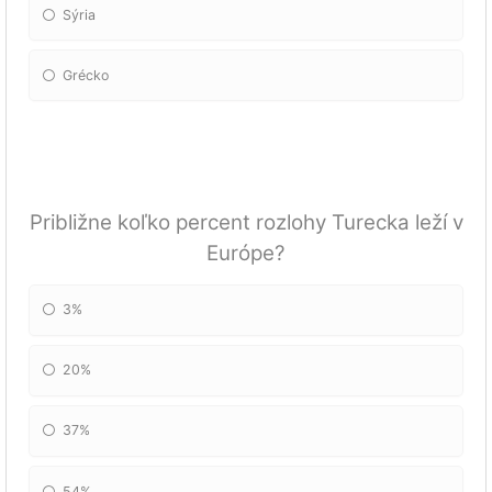
Sýria
Grécko
Približne koľko percent rozlohy Turecka leží v
Európe?
3%
20%
37%
54%