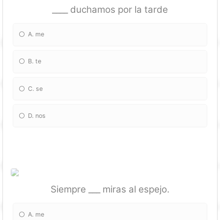
____ duchamos por la tarde
A. me
B. te
C. se
D. nos
Siempre ___ miras al espejo.
A. me