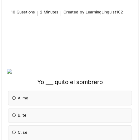
10 Questions
2 Minutes
Created by LearningLinguist102
Yo ___ quito el sombrero
A. me
B. te
C. se