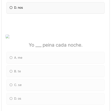
D. nos
Yo ___ peina cada noche.
A. me
B. te
C. se
D. os