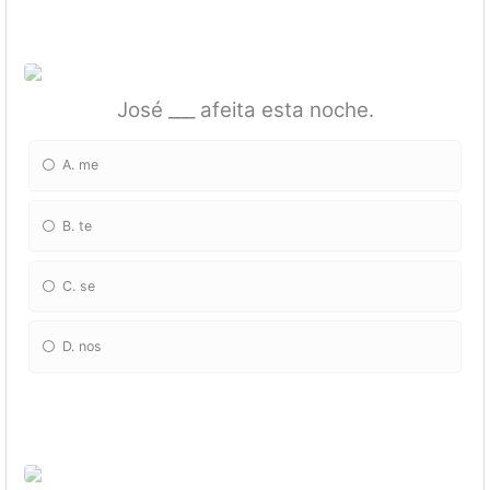
José ___ afeita esta noche.
A. me
B. te
C. se
D. nos