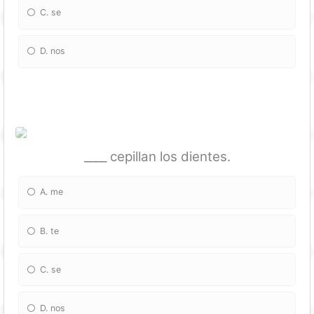
C. se
D. nos
____ cepillan los dientes.
A. me
B. te
C. se
D. nos