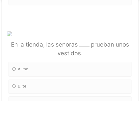
En la tienda, las senoras ____ prueban unos
vestidos.
A. me
B. te
C. se
D. nos