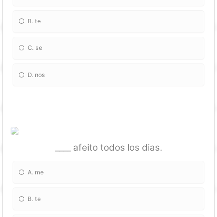
B. te
C. se
D. nos
____ afeito todos los dias.
A. me
B. te