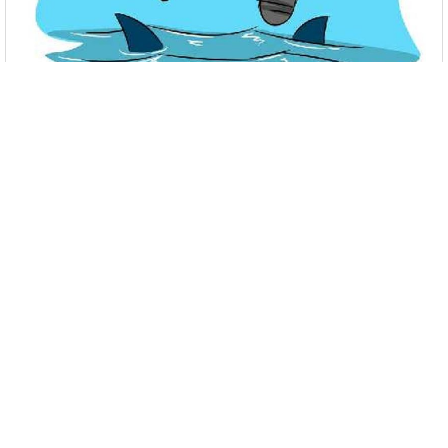
Tu te décrirais comme malchanceux?
C'est tout moi
Pas vraiment
Parfois
LA POLIOOOO