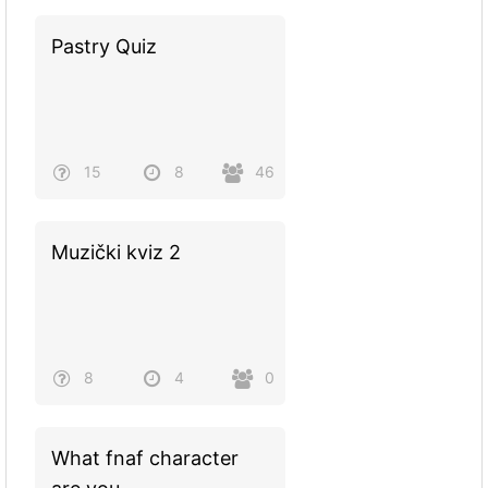
Pastry Quiz
15
8
46
Muzički kviz 2
8
4
0
What fnaf character