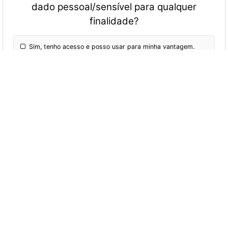
dado pessoal/sensível para qualquer
finalidade?
Sim, tenho acesso e posso usar para minha vantagem.
Não, os dados só podem ser usados se respeitarem os
princípios da LGPD (finalidade, adequação, necessidade e
outros).
Não sei dizer.
14 - No âmbito da PGE é permitido
compartilhar qualquer dado pessoal/sensível
desde que seja com outro servidor?