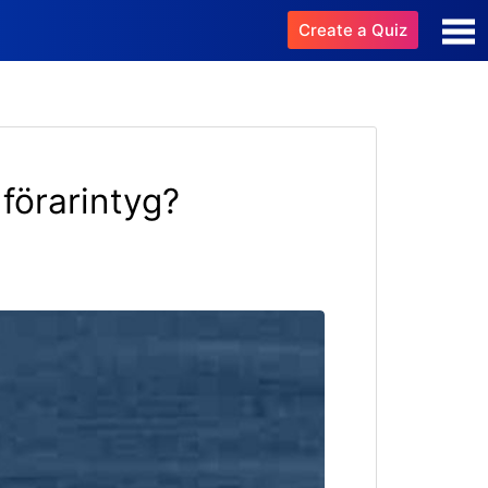
Create a Quiz
förarintyg?