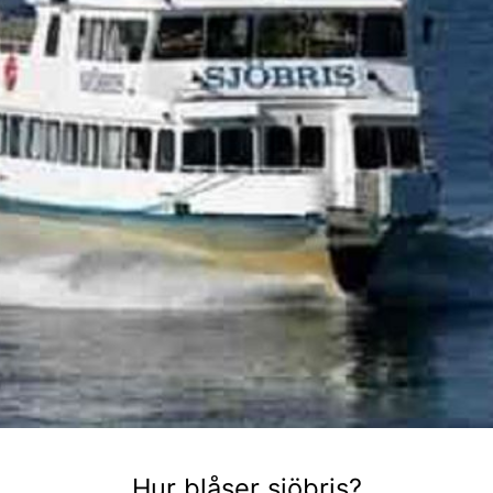
Hur blåser sjöbris?