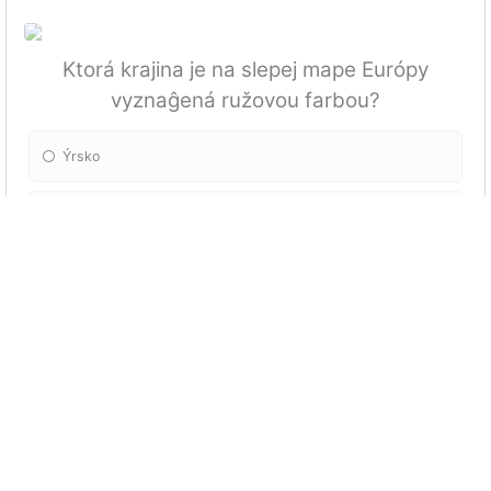
Ktorá krajina je na slepej mape Európy
vyznaĝená ružovou farbou?
Ýrsko
Portugalsko
Čierna Hora
Grécko