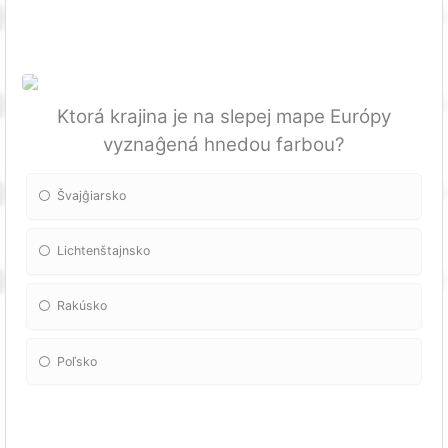
Ktorá krajina je na slepej mape Európy
vyznaĝená hnedou farbou?
Švajĝiarsko
Lichtenštajnsko
Rakúsko
Poľsko