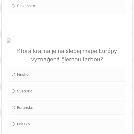
Slovensko
Ktorá krajina je na slepej mape Európy
vyznaĝená ĝiernou farbou?
Fínsko
Švédsko
Estónsko
Nórsko