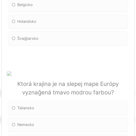
Belgicko
Holandsko
Švajĝiarsko
Ktorá krajina je na slepej mape Európy
vyznaĝená tmavo modrou farbou?
Taliansko
Nemecko