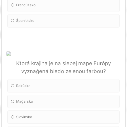
Francúzsko
Španielsko
Ktorá krajina je na slepej mape Európy
vyznaĝená bledo zelenou farbou?
Rakúsko
Maĝarsko
Slovinsko