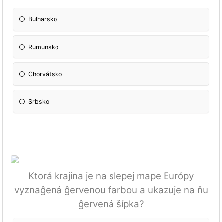
Bulharsko
Rumunsko
Chorvátsko
Srbsko
Ktorá krajina je na slepej mape Európy
vyznaĝená ĝervenou farbou a ukazuje na ňu
ĝervená šípka?