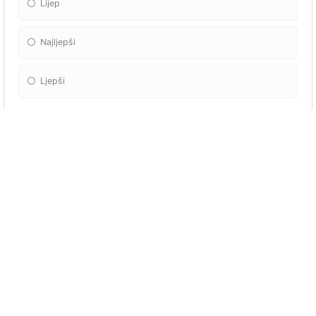
Lijep
Najljepši
Ljepši
Prepoznaj komparativ :
Najstariji
Star
Stariji