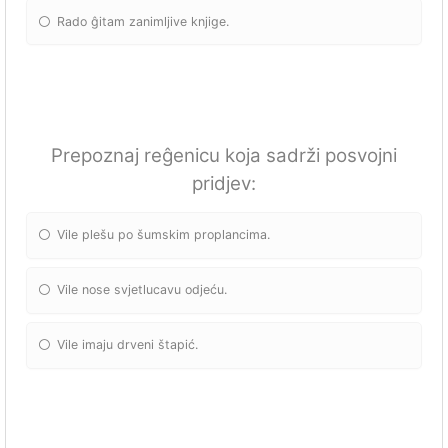
Rado ĝitam zanimljive knjige.
Prepoznaj reĝenicu koja sadrži posvojni
pridjev:
Vile plešu po šumskim proplancima.
Vile nose svjetlucavu odjeću.
Vile imaju drveni štapić.