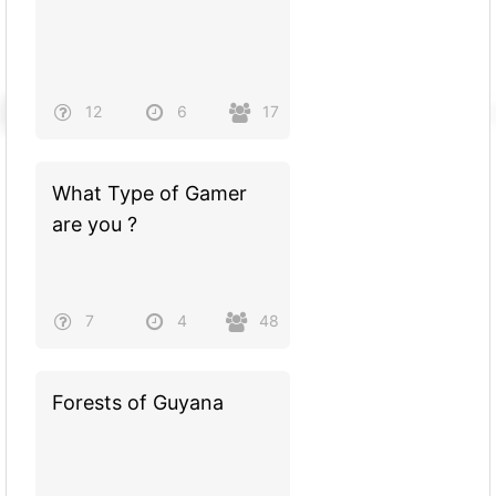
12
6
17
What Type of Gamer
are you ?
7
4
48
Forests of Guyana