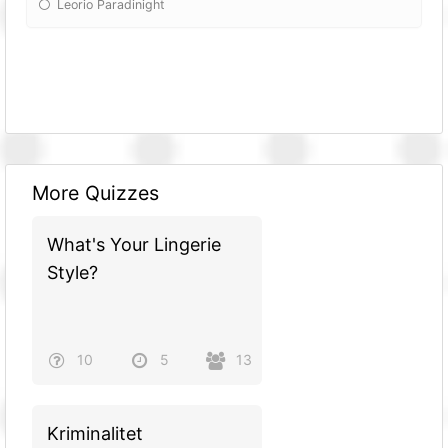
Leorio Paradinight
More Quizzes
What's Your Lingerie
Style?
10
5
13
Kriminalitet