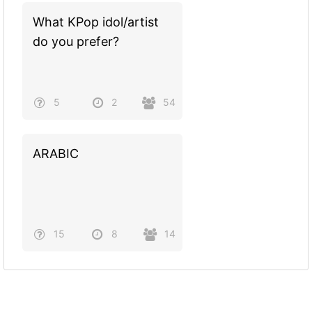
What KPop idol/artist
do you prefer?
5
2
54
ARABIC
15
8
14