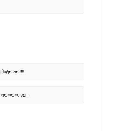
მიტოოო!!!!
თვლილი, ფუ…