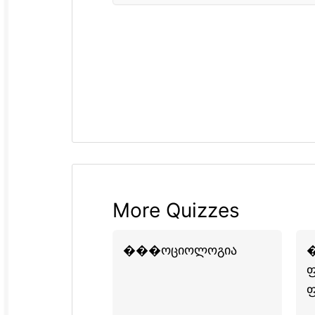
More Quizzes
���ოციოლოგია
�
ფ
ფ