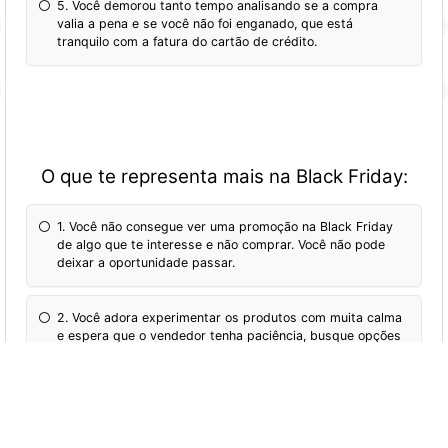
5. Você demorou tanto tempo analisando se a compra
valia a pena e se você não foi enganado, que está
tranquilo com a fatura do cartão de crédito.
O que te representa mais na Black Friday:
1. Você não consegue ver uma promoção na Black Friday
de algo que te interesse e não comprar. Você não pode
deixar a oportunidade passar.
2. Você adora experimentar os produtos com muita calma
e espera que o vendedor tenha paciência, busque opções
quantas vezes forem necessárias.
3. Você acompanhou as variações de preços do produto
por muito mais tempo do que só uma semana antes da
Black Friday.